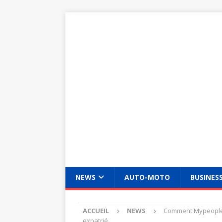
NEWS
AUTO-MOTO
BUSINES
ACCUEIL
NEWS
Comment MypeopleDo
expatrié