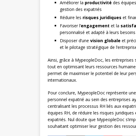
Améliorer la
productivité
des équipes 
gestion des expatriés
Réduire les
risques juridiques
et fina
Favoriser l’
engagement
et la
satisf
personnalisé et adapté à leurs besoins
Disposer d’une
vision globale
et préci
et le pilotage stratégique de l’entrepris
Ainsi, grâce à MypeopleDoc, les entreprises
tout en optimisant leurs ressources humaines
permet de maximiser le potentiel de leur pers
internationaux.
Pour conclure, MypeopleDoc représente une so
personnel expatrié au sein des entreprises a
centralisant les processus RH liés aux expatr
équipes RH, de réduire les risques juridiques
expatriés. Nul doute que MypeopleDoc s’imp
souhaitant optimiser leur gestion des ressour