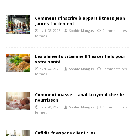
Comment s’inscrire à appart fitness Jean
Jaures facilement
avril 28, 2026
Sophie Mangus
Commentaires
fermés
Les aliments vitamine B1 essentiels pour
votre santé
avril 24, 2026
Sophie Mangus
Commentaires
fermés
Comment masser canal lacrymal chez le
nourrisson
avril 20, 2026
Sophie Mangus
Commentaires
fermés
Cofidis fr espace client : les