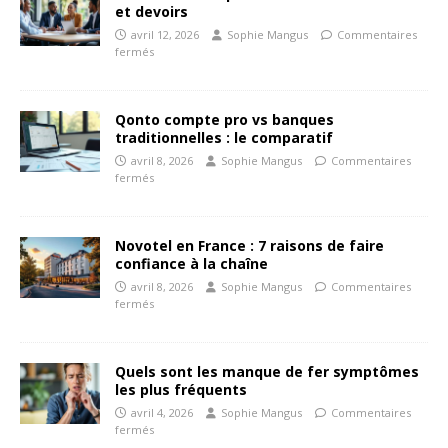
et devoirs
avril 12, 2026
Sophie Mangus
Commentaires
fermés
Qonto compte pro vs banques
traditionnelles : le comparatif
avril 8, 2026
Sophie Mangus
Commentaires
fermés
Novotel en France : 7 raisons de faire
confiance à la chaîne
avril 8, 2026
Sophie Mangus
Commentaires
fermés
Quels sont les manque de fer symptômes
les plus fréquents
avril 4, 2026
Sophie Mangus
Commentaires
fermés