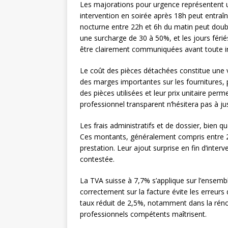
Les majorations pour urgence représentent
intervention en soirée après 18h peut entra
nocturne entre 22h et 6h du matin peut doub
une surcharge de 30 à 50%, et les jours fériés
être clairement communiquées avant toute in
Le coût des pièces détachées constitue une var
des marges importantes sur les fournitures, 
des pièces utilisées et leur prix unitaire perm
professionnel transparent n’hésitera pas à just
Les frais administratifs et de dossier, bien q
Ces montants, généralement compris entre 20
prestation. Leur ajout surprise en fin d’inter
contestée.
La TVA suisse à 7,7% s’applique sur l’ensemble
correctement sur la facture évite les erreurs 
taux réduit de 2,5%, notamment dans la rénov
professionnels compétents maîtrisent.