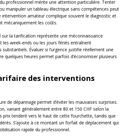
 du professionnel mérite une attention particulière. Tenter
 ou manipuler un tableau électrique sans compétences peut
e intervention amateur complique souvent le diagnostic et
ant mécaniquement les coûts.
el sur la tarification représente une méconnaissance
t les week-ends ou les jours fériés entraînent
ubstantiels. Évaluer si l’urgence justifie réellement une
dre quelques heures permet parfois d’économiser plusieurs
arifaire des interventions
 de dépannage permet d’éviter les mauvaises surprises.
tion, variant généralement entre 80 et 150 CHF selon la
es prix tendent vers le haut de cette fourchette, tandis que
odérés. S’ajoute à ce montant un forfait de déplacement qui
obilisation rapide du professionnel.