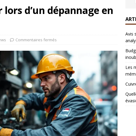
er lors d’un dépannage en
ART
Avis 
ews
Commentaires fermés
analy
Budge
inoub
Les m
mémo
Cuivr
Quell
évasi