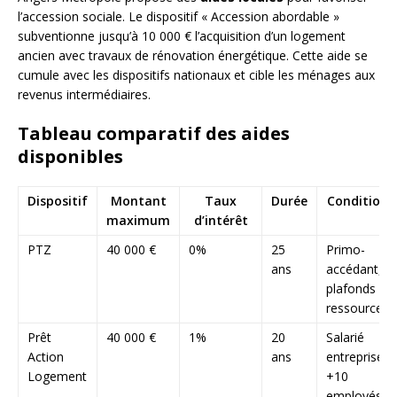
l’accession sociale. Le dispositif « Accession abordable »
subventionne jusqu’à 10 000 € l’acquisition d’un logement
ancien avec travaux de rénovation énergétique. Cette aide se
cumule avec les dispositifs nationaux et cible les ménages aux
revenus intermédiaires.
Tableau comparatif des aides
disponibles
Dispositif
Montant
Taux
Durée
Conditions
maximum
d’intérêt
PTZ
40 000 €
0%
25
Primo-
ans
accédant,
plafonds de
ressources
Prêt
40 000 €
1%
20
Salarié
Action
ans
entreprise
Logement
+10
employés