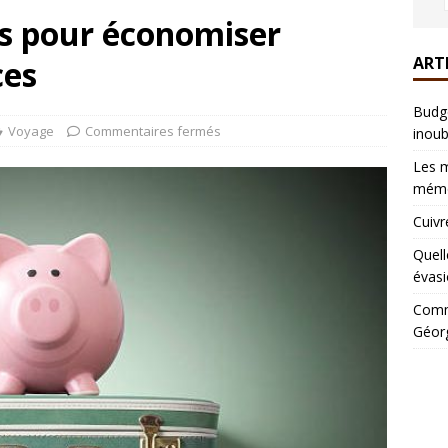
és pour économiser
ART
ces
Budge
Voyage
Commentaires fermés
inoub
Les m
mémo
Cuivr
Quell
évasi
Comme
Géorg