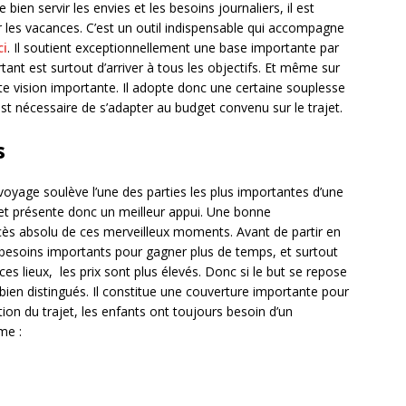
 bien servir les envies et les besoins journaliers, il est
r les vacances. C’est un outil indispensable qui accompagne
ci
. Il soutient exceptionnellement une base importante par
rtant est surtout d’arriver à tous les objectifs. Et même sur
tte vision importante. Il adopte donc une certaine souplesse
il est nécessaire de s’adapter au budget convenu sur le trajet.
s
 voyage soulève l’une des parties les plus importantes d’une
jet présente donc un meilleur appui. Une bonne
uccès absolu de ces merveilleux moments. Avant de partir en
s besoins importants pour gagner plus de temps, et surtout
s lieux, les prix sont plus élevés. Donc si le but se repose
 bien distingués. Il constitue une couverture importante pour
on du trajet, les enfants ont toujours besoin d’un
me :