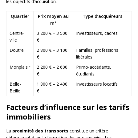
les objectifs d’acquisition.
Quartier
Prix moyen au
Type d’acquéreurs
m²
Centre-
3 200 € – 3 500
Investisseurs, cadres
ville
€
Doutre
2 800 € – 3 100
Familles, professions
€
libérales
Monplaisir
2 200 € – 2 600
Primo-accédants,
€
étudiants
Belle-
1 800 € – 2 400
Investisseurs locatifs
Beille
€
Facteurs d’influence sur les tarifs
immobiliers
La
proximité des transports
constitue un critère
déterminant dans la formation des prix angevins. Les