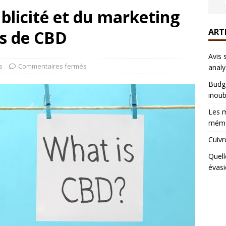
ublicité et du marketing
ART
es de CBD
Avis 
s
Commentaires fermés
analy
Budge
inoub
Les m
mémo
Cuivr
Quell
évasi