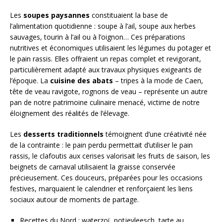
Les
soupes paysannes
constituaient la base de
l’alimentation quotidienne : soupe à l’ail, soupe aux herbes
sauvages, tourin à l’ail ou à l’oignon… Ces préparations
nutritives et économiques utilisaient les légumes du potager et
le pain rassis. Elles offraient un repas complet et revigorant,
particulièrement adapté aux travaux physiques exigeants de
l’époque. La
cuisine des abats
– tripes à la mode de Caen,
tête de veau ravigote, rognons de veau – représente un autre
pan de notre patrimoine culinaire menacé, victime de notre
éloignement des réalités de l’élevage.
Les
desserts traditionnels
témoignent d’une créativité née
de la contrainte : le pain perdu permettait d’utiliser le pain
rassis, le clafoutis aux cerises valorisait les fruits de saison, les
beignets de carnaval utilisaient la graisse conservée
précieusement. Ces douceurs, préparées pour les occasions
festives, marquaient le calendrier et renforçaient les liens
sociaux autour de moments de partage.
Recettes du Nord : waterzoï, potjevleesch, tarte au