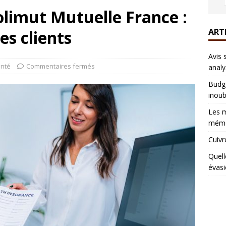
limut Mutuelle France :
ART
es clients
Avis 
nté
Commentaires fermés
analy
Budge
inoub
Les m
mémo
Cuivr
Quell
évasi